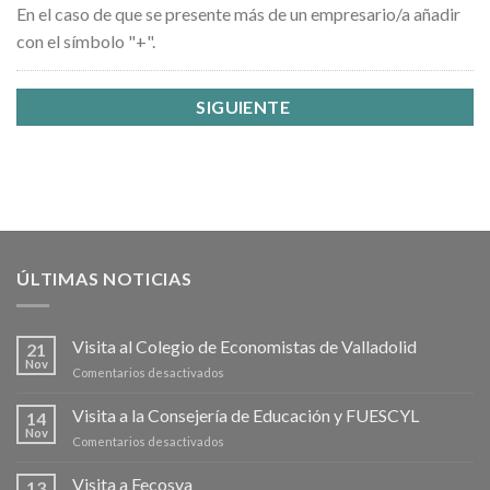
En el caso de que se presente más de un empresario/a añadir
con el símbolo "+".
ÚLTIMAS NOTICIAS
Visita al Colegio de Economistas de Valladolid
21
Nov
en
Comentarios desactivados
Visita
al
Visita a la Consejería de Educación y FUESCYL
14
Colegio
Nov
en
Comentarios desactivados
de
Visita
Economistas
a
Visita a Fecosva
de
13